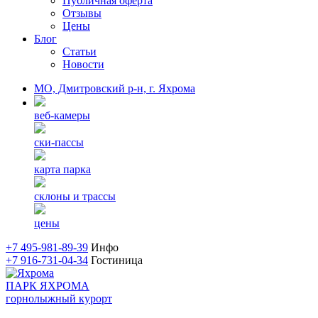
Публичная оферта
Отзывы
Цены
Блог
Статьи
Новости
МO, Дмитровский р-н, г. Яхрома
веб-камеры
ски-пассы
карта парка
склоны и трассы
цены
+7 495-981-89-39
Инфо
+7 916-731-04-34
Гостиница
ПАРК ЯХРОМА
горнолыжный курорт