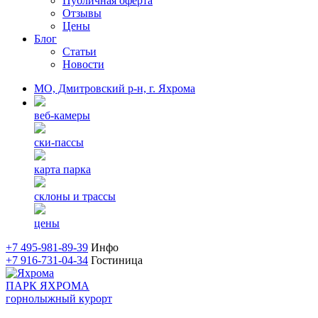
Публичная оферта
Отзывы
Цены
Блог
Статьи
Новости
МO, Дмитровский р-н, г. Яхрома
веб-камеры
ски-пассы
карта парка
склоны и трассы
цены
+7 495-981-89-39
Инфо
+7 916-731-04-34
Гостиница
ПАРК ЯХРОМА
горнолыжный курорт