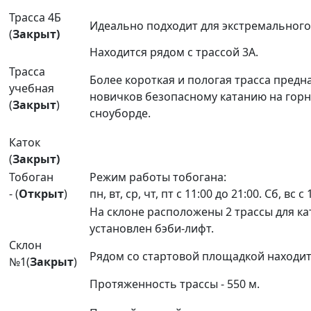
Трасса 4Б
Идеально подходит для экстремального
(
Закрыт
)
Находится рядом с трассой 3А.
Трасса
Более короткая и пологая трасса предн
учебная
новичков безопасному катанию на гор
(
Закрыт
)
сноуборде.
Каток
(
Закрыт
)
Тобоган
Режим работы тобогана:
- (
Открыт
)
пн, вт, ср, чт, пт с 11:00 до 21:00. Сб, вс с
На склоне расположены 2 трассы для ка
установлен бэби-лифт.
Склон
Рядом со стартовой площадкой находит
№1(
Закрыт
)
Протяженность трассы - 550 м.